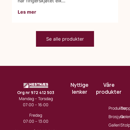
har fingerskjøtet eik...
Les mer
Se alle produkter
Nyttige
Våre
lenker
produkter
Org nr 972 412 503
Mandag – Torsdag
07:00 – 16:00
Produkter
Trap
Fredag
Brosjyre
Gele
07:00 – 13:00
Galleri
Stol