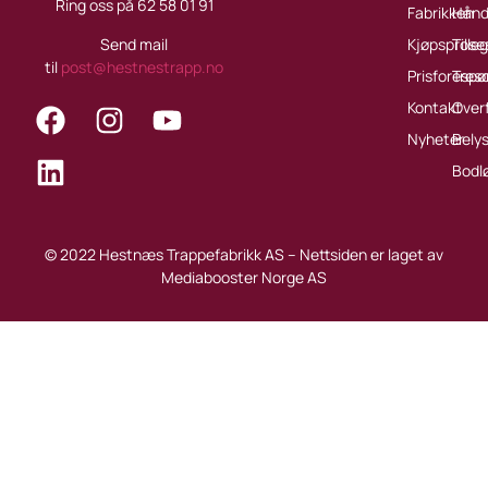
Ring oss på 62 58 01 91
Fabrikken
Håndl
Send mail
Kjøpsprose
Tille
til
post@hestnestrapp.no
Prisforespø
Treso
Kontakt
Over
Nyheter
Bely
Bodl
© 2022 Hestnæs Trappefabrikk AS – Nettsiden er laget av
Mediabooster Norge AS