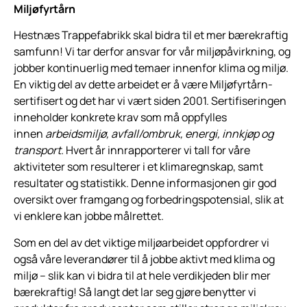
Miljøfyrtårn
Hestnæs Trappefabrikk skal bidra til et mer bærekraftig
samfunn! Vi tar derfor ansvar for vår miljøpåvirkning, og
jobber kontinuerlig med temaer innenfor klima og miljø.
En viktig del av dette arbeidet er å være Miljøfyrtårn-
sertifisert og det har vi vært siden 2001. Sertifiseringen
inneholder konkrete krav som må oppfylles
innen
arbeidsmiljø, avfall/ombruk, energi, innkjøp og
transport
. Hvert år innrapporterer vi tall for våre
aktiviteter som resulterer i et klimaregnskap, samt
resultater og statistikk. Denne informasjonen gir god
oversikt over framgang og forbedringspotensial, slik at
vi enklere kan jobbe målrettet.
Som en del av det viktige miljøarbeidet oppfordrer vi
også våre leverandører til å jobbe aktivt med klima og
miljø – slik kan vi bidra til at hele verdikjeden blir mer
bærekraftig! Så langt det lar seg gjøre benytter vi