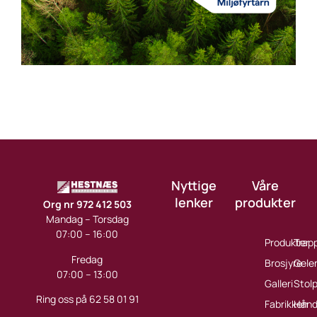
Nyttige
Våre
lenker
produkter
Org nr 972 412 503
Mandag – Torsdag
07:00 – 16:00
Produkter
Trap
Fredag
Brosjyre
Gele
07:00 – 13:00
Galleri
Stol
Ring oss på 62 58 01 91
Fabrikken
Håndl