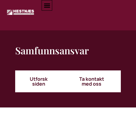
Samfunnsansvar
Utforsk
Ta kontakt
siden
med oss