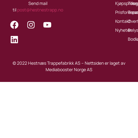
Send mail
Kjøpsprose
Tille
til
post@hestnestrapp.no
Prisforespø
Treso
Kontakt
Over
Nyheter
Bely
Bodl
© 2022 Hestnæs Trappefabrikk AS – Nettsiden er laget av
Mediabooster Norge AS