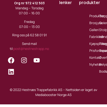
lenker
produkter
Org nr 972 412 503
Mandag – Torsdag
07:00 – 16:00
Produkter
Trap
Fredag
Brosjyre
Gele
07:00 – 13:00
Galleri
Stol
Ring oss på 62 58 01 91
Fabrikken
Håndl
Send mail
Kjøpsprose
Tille
til
post@hestnestrapp.no
Prisforespø
Treso
Kontakt
Over
Nyheter
Bely
Bodl
© 2022 Hestnæs Trappefabrikk AS – Nettsiden er laget av
Mediabooster Norge AS