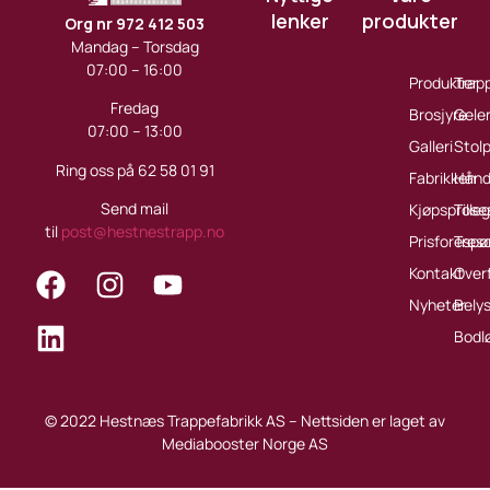
lenker
produkter
Org nr 972 412 503
Mandag – Torsdag
07:00 – 16:00
Produkter
Trap
Fredag
Brosjyre
Gele
07:00 – 13:00
Galleri
Stol
Ring oss på 62 58 01 91
Fabrikken
Håndl
Send mail
Kjøpsprose
Tille
til
post@hestnestrapp.no
Prisforespø
Treso
Kontakt
Over
Nyheter
Bely
Bodl
© 2022 Hestnæs Trappefabrikk AS – Nettsiden er laget av
Mediabooster Norge AS