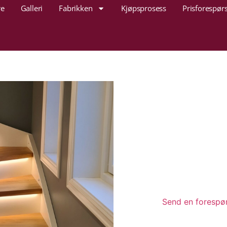
re
Galleri
Fabrikken
Kjøpsprosess
Prisforespørs
Send en forespør