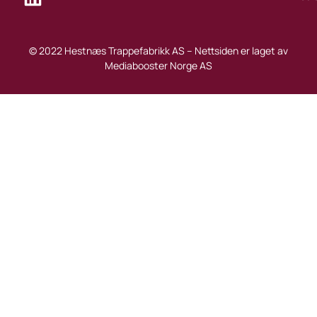
© 2022 Hestnæs Trappefabrikk AS – Nettsiden er laget av
Mediabooster Norge AS