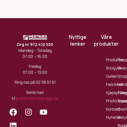
Nyttige
Våre
lenker
produkter
Org nr 972 412 503
Mandag – Torsdag
07:00 – 16:00
Produkter
Trap
Fredag
Brosjyre
Gele
07:00 – 13:00
Galleri
Stol
Ring oss på 62 58 01 91
Fabrikken
Håndl
Send mail
Kjøpsprose
Tille
til
post@hestnestrapp.no
Prisforespø
Treso
Kontakt
Over
Nyheter
Bely
Bodl