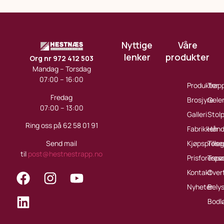
Nyttige
Våre
lenker
produkter
Org nr 972 412 503
Mandag – Torsdag
07:00 – 16:00
Produkter
Trap
Fredag
Brosjyre
Gele
07:00 – 13:00
Galleri
Stol
Ring oss på 62 58 01 91
Fabrikken
Håndl
Send mail
Kjøpsprose
Tille
til
post@hestnestrapp.no
Prisforespø
Treso
Kontakt
Over
Nyheter
Bely
Bodl