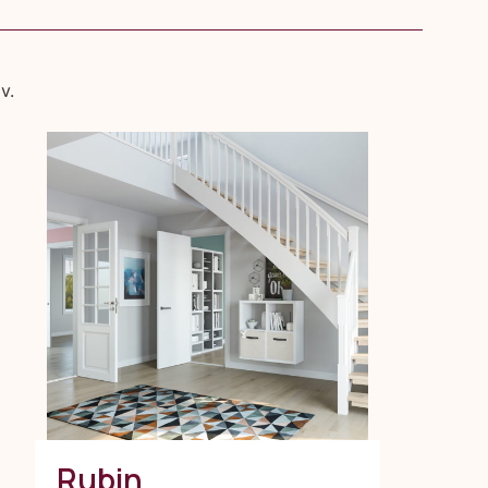
v.
Rubin