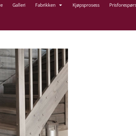
re
Galleri
Fabrikken
Kjøpsprosess
Prisforespørs