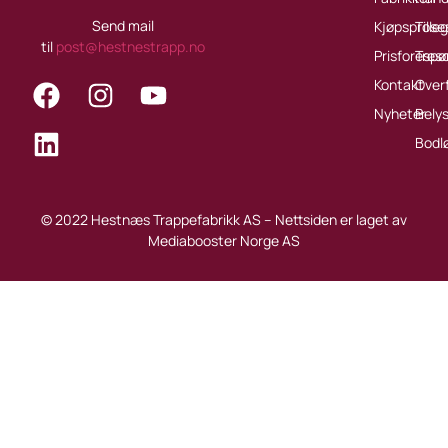
Send mail
Kjøpsprose
Tille
til
post@hestnestrapp.no
Prisforespø
Treso
Kontakt
Over
Nyheter
Bely
Bodl
© 2022 Hestnæs Trappefabrikk AS – Nettsiden er laget av
Mediabooster Norge AS