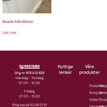
Buede håndlister
Les mer
Nyttige
Våre
lenker
produkter
Org nr 972 412 503
Mandag – Torsdag
07:00 – 16:00
Produkter
Trap
Fredag
Brosjyre
Gele
07:00 – 13:00
Galleri
Stol
Ring oss på 62 58 01 91
Fabrikken
Håndl